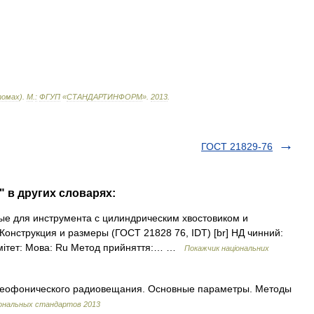
омах
).
М
.
:
ФГУП
«
СТАНДАРТИНФОРМ
»
.
2013
.
ГОСТ 21829-76
" в других словарях:
ые для инструмента с цилиндрическим хвостовиком и
Конструкция и размеры (ГОСТ 21828 76, IDT) [br] НД чинний:
 комітет: Мова: Ru Метод прийняття:… …
Покажчик національних
ереофонического радиовещания. Основные параметры. Методы
ональных стандартов 2013