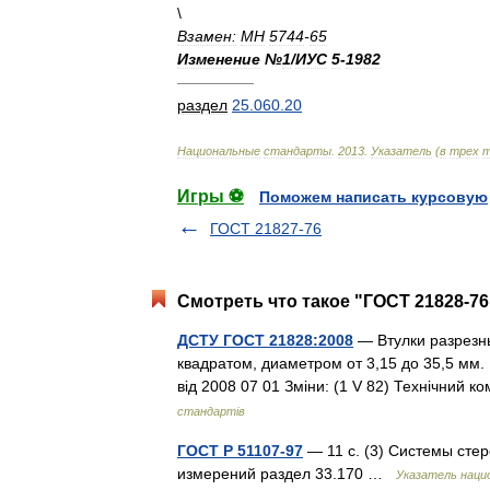
\
Взамен:
МН
5744
-
65
Изменение
№
1
/
ИУС
5
-
1982
—————
раздел
25
.
060
.
20
Национальные
стандарты
.
2013
.
Указатель
(
в
трех
т
Игры ⚽
Поможем написать курсовую
ГОСТ 21827-76
Смотреть что такое "ГОСТ 21828-76
ДСТУ ГОСТ 21828:2008
— Втулки разрезн
квадратом, диаметром от 3,15 до 35,5 мм. 
від 2008 07 01 Зміни: (1 V 82) Технічний
стандартів
ГОСТ Р 51107-97
— 11 с. (3) Системы ст
измерений раздел 33.170 …
Указатель наци