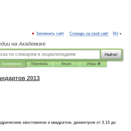
Запомнить сайт
Словарь на свой сайт
RU
едии на Академике
Найти!
Толкования
Переводы
Книги
Игры ⚽
андартов 2013
ндрическим
хвостовиком
и
квадратом
,
диаметром
от
3
,
15
до