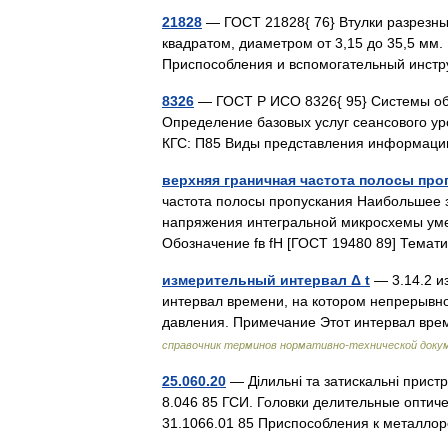
21828
— ГОСТ 21828{ 76} Втулки разрезны
квадратом, диаметром от 3,15 до 35,5 мм.
Приспособления и вспомогательный инст
8326
— ГОСТ Р ИСО 8326{ 95} Системы об
Определение базовых услуг сеансового ур
КГС: П85 Виды представления информац
верхняя граничная частота полосы пр
частота полосы пропускания Наибольшее 
напряжения интегральной микросхемы умен
Обозначение fв fH [ГОСТ 19480 89] Тем
измерительный интервал Δ t
— 3.14.2 из
интервал времени, на котором непрерывн
давления. Примечание Этот интервал вре
справочник терминов нормативно-технической доку
25.060.20
— Ділильні та затискальні прист
8.046 85 ГСИ. Головки делительные оптич
31.1066.01 85 Приспособления к метал