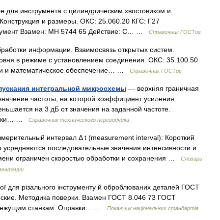
е для инструмента с цилиндрическим хвостовиком и
 Конструкция и размеры. ОКС: 25.060.20 КГС: Г27
румент Взамен: МН 5744 65 Действие: С… …
Справочник ГОСТов
работки информации. Взаимосвязь открытых систем.
овня в режиме с установлением соединения. ОКС: 35.100.50
ии и математическое обеспечение… …
Справочник ГОСТов
опускания интегральной микросхемы
— верхняя граничная
значение частоты, на которой коэффициент усиления
ьшается на 3 дБ от значения на заданной частоте.
атики… …
Справочник технического переводчика
мерительный интервал Δ t (measurement interval): Короткий
о усредняются последовательные значения интенсивности и
мени ограничен скоростью обработки и сохранения …
Словарь-
ментации
рої для різального інструменту й оброблюваних деталей ГОСТ
еские. Методика поверки. Взамен ГОСТ 8.046 73 ГОСТ
лорежущим станкам. Оправки… …
Покажчик національних стандартів