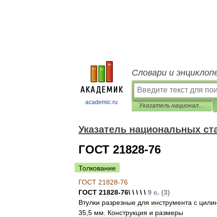
Словари и энциклоп
academic.ru
Указатель национальных стандартов 2013
Указатель национальных ст
ГОСТ 21828-76
Толкование
ГОСТ
21828
-
76
ГОСТ
21828
-
76
\ \ \ \ \
9
с
. (
3
)
Втулки
разрезные
для
инструмента
с
цили
35
,
5
мм
.
Конструкция
и
размеры